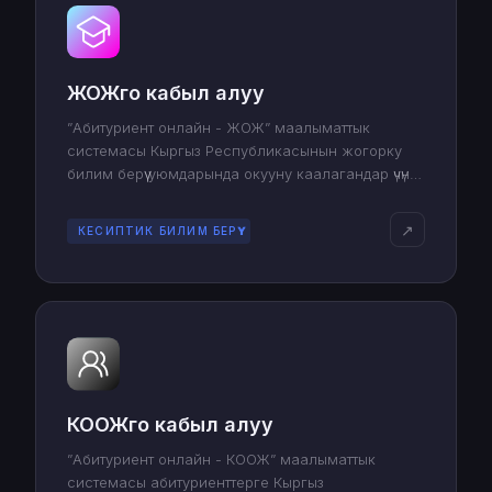
ЖОЖго кабыл алуу
”Абитуриент онлайн - ЖОЖ” маалыматтык
системасы Кыргыз Республикасынын жогорку
билим берүү уюмдарында окууну каалагандар үчүн
арналган жана документтерди тапшыруу жана
верификациялоо процессин жөнөкөйлөтөт.
↗
КЕСИПТИК БИЛИМ БЕРҮҮ
КООЖго кабыл алуу
”Абитуриент онлайн - КООЖ” маалыматтык
системасы абитуриенттерге Кыргыз