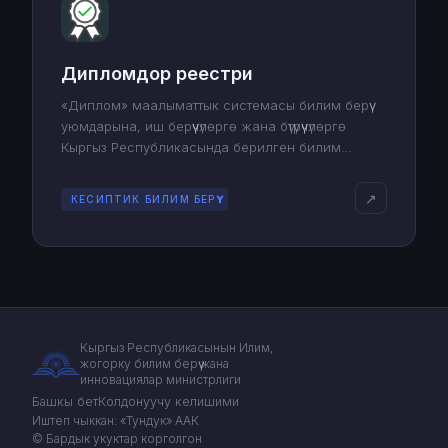
Дипломдор реестри
«Диплом» маалыматтык системасы билим берүү
уюмдарына, иш берүүчүлөргө жана бүтүрүүчүлөргө
Кыргыз Республикасында берилген билим
тууралуу дипломдордун аныктыгын текшерүүгө,
эсебин жүргүзүүгө жана сактоого мүмкүндүк берет.
↗
КЕСИПТИК БИЛИМ БЕРҮҮ
Кыргыз Республикасынын Илим,
жогорку билим берүү жана
инновациялар министрлиги
Башкы бет
Колдонуучу келишими
Иштеп чыккан: «Тундук» ААК
© Бардык укуктар корголгон