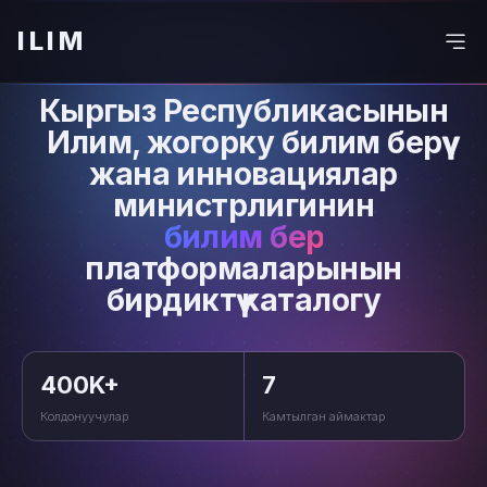
ILIM
Кыргыз Республикасынын
Илим, жогорку билим берүү
жана инновациялар
министрлигинин
билим берүү
платформаларынын
бирдиктүү каталогу
400K+
7
Колдонуучулар
Камтылган аймактар