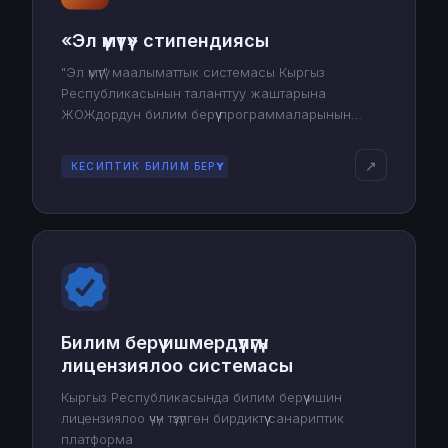
«Эл үмүтү» стипендиясы
"Эл үмүтү" маалыматтык системасы Кыргыз
Республикасынын таланттуу жаштарына
ЖОЖдордун билим берүү программаларынын
дүйнөлүк рейтингине кирген чет өлкөлүк 100
жогорку окуу жайларында магистратура жана
↗
КЕСИПТИК БИЛИМ БЕРҮҮ
докторантура деңгээлинде илим алууга өбөлгө
түзөт.
Билим берүү ишмердүүлүгүн
лицензиялоо системасы
Кыргыз Республикасында билим берүү ишин
лицензиялоо үчүн түзүлгөн бирдиктүү санариптик
платформа