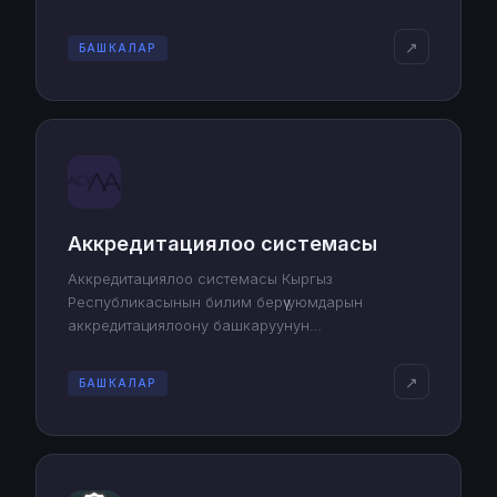
↗
БАШКАЛАР
Аккредитациялоо системасы
Аккредитациялоо системасы Кыргыз
Республикасынын билим берүү уюмдарын
аккредитациялоону башкаруунун
автоматташтырылган системасы.
↗
БАШКАЛАР