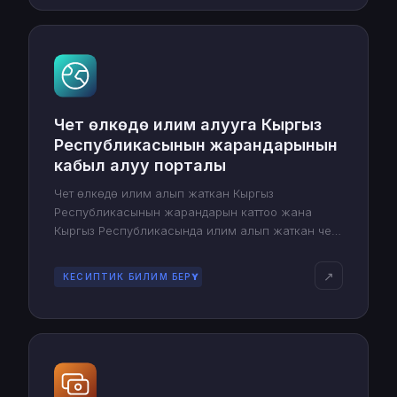
Чет өлкөдө илим алууга Кыргыз
Республикасынын жарандарынын
кабыл алуу порталы
Чет өлкөдө илим алып жаткан Кыргыз
Республикасынын жарандарын каттоо жана
Кыргыз Республикасында илим алып жаткан чет
өлкөлүк студенттердин статистикасын жүргүзүү
системасы
↗
КЕСИПТИК БИЛИМ БЕРҮҮ