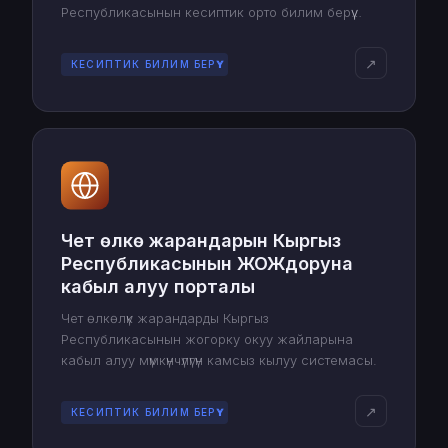
Республикасынын кесиптик орто билим берүү
уюмдарына тапшыруу үчүн сынактарга электрондук
түрдө катышуу мүмкүнчүлүгүн ачат.
↗
КЕСИПТИК БИЛИМ БЕРҮҮ
Чет өлкө жарандарын Кыргыз
Республикасынын ЖОЖдоруна
кабыл алуу порталы
Чет өлкөлүк жарандарды Кыргыз
Республикасынын жогорку окуу жайларына
кабыл алуу мүмкүнчүлүгүн камсыз кылуу системасы.
↗
КЕСИПТИК БИЛИМ БЕРҮҮ