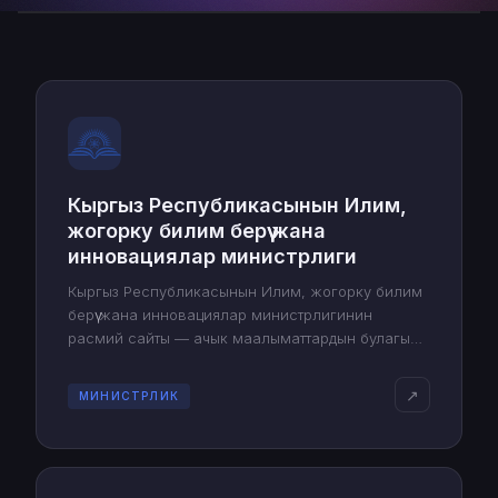
Кыргыз Республикасынын Илим,
жогорку билим берүү жана
инновациялар министрлиги
Кыргыз Республикасынын Илим, жогорку билим
берүү жана инновациялар министрлигинин
расмий сайты — ачык маалыматтардын булагы
жана мамлекеттин илимий-илим берүү коомчулугу
менен өз ара аракеттенүүсүнүн куралы.
↗
МИНИСТРЛИК