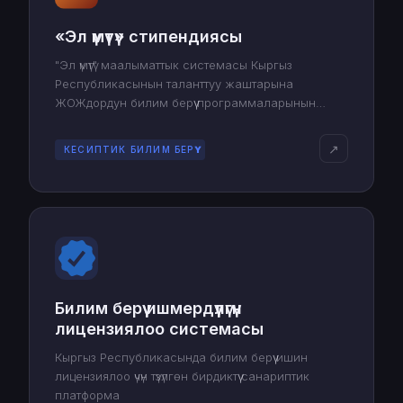
«Эл үмүтү» стипендиясы
"Эл үмүтү" маалыматтык системасы Кыргыз
Республикасынын таланттуу жаштарына
ЖОЖдордун билим берүү программаларынын
дүйнөлүк рейтингине кирген чет өлкөлүк 100
жогорку окуу жайларында магистратура жана
↗
КЕСИПТИК БИЛИМ БЕРҮҮ
докторантура деңгээлинде илим алууга өбөлгө
түзөт.
Билим берүү ишмердүүлүгүн
лицензиялоо системасы
Кыргыз Республикасында билим берүү ишин
лицензиялоо үчүн түзүлгөн бирдиктүү санариптик
платформа