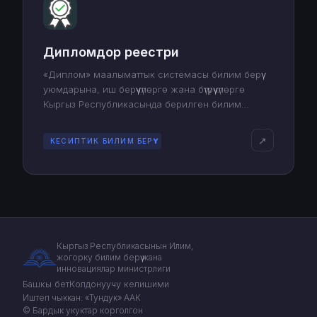
Дипломдор реестри
«Диплом» маалыматтык системасы билим берүү
уюмдарына, иш берүүчүлөргө жана бүтүрүүчүлөргө
Кыргыз Республикасында берилген билим
тууралуу дипломдордун аныктыгын текшерүүгө,
эсебин жүргүзүүгө жана сактоого мүмкүндүк берет.
↗
КЕСИПТИК БИЛИМ БЕРҮҮ
Кыргыз Республикасынын Илим,
жогорку билим берүү жана
инновациялар министрлиги
Башкы бет
Колдонуучу келишими
Иштеп чыккан: «Тундук» ААК
© Бардык укуктар корголгон