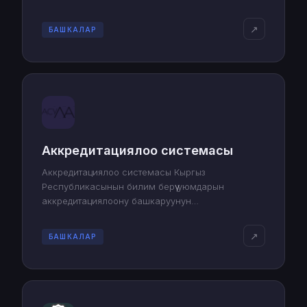
↗
БАШКАЛАР
Аккредитациялоо системасы
Аккредитациялоо системасы Кыргыз
Республикасынын билим берүү уюмдарын
аккредитациялоону башкаруунун
автоматташтырылган системасы.
↗
БАШКАЛАР