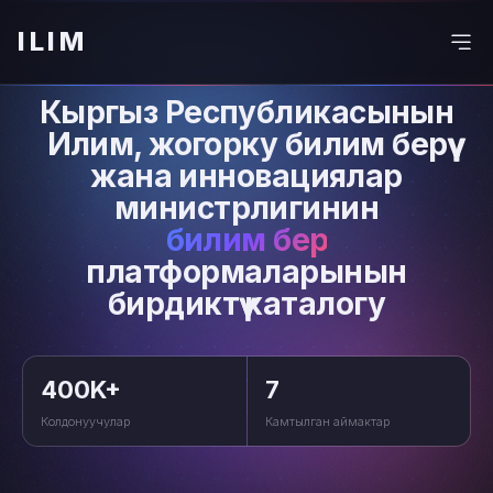
ILIM
Кыргыз Республикасынын
Илим, жогорку билим берүү
жана инновациялар
министрлигинин
билим берүү
платформаларынын
бирдиктүү каталогу
400K+
7
Колдонуучулар
Камтылган аймактар