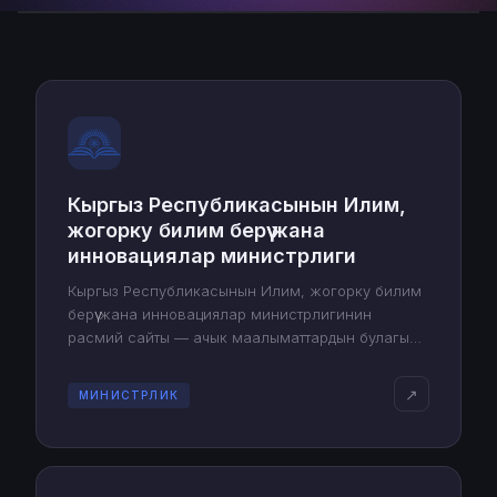
Кыргыз Республикасынын Илим,
жогорку билим берүү жана
инновациялар министрлиги
Кыргыз Республикасынын Илим, жогорку билим
берүү жана инновациялар министрлигинин
расмий сайты — ачык маалыматтардын булагы
жана мамлекеттин илимий-илим берүү коомчулугу
менен өз ара аракеттенүүсүнүн куралы.
↗
МИНИСТРЛИК