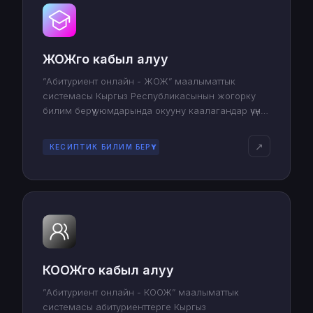
ЖОЖго кабыл алуу
”Абитуриент онлайн - ЖОЖ” маалыматтык
системасы Кыргыз Республикасынын жогорку
билим берүү уюмдарында окууну каалагандар үчүн
арналган жана документтерди тапшыруу жана
верификациялоо процессин жөнөкөйлөтөт.
↗
КЕСИПТИК БИЛИМ БЕРҮҮ
КООЖго кабыл алуу
”Абитуриент онлайн - КООЖ” маалыматтык
системасы абитуриенттерге Кыргыз