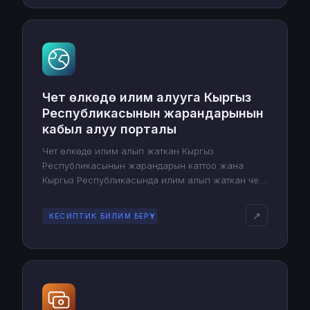
Чет өлкөдө илим алууга Кыргыз
Республикасынын жарандарынын
кабыл алуу порталы
Чет өлкөдө илим алып жаткан Кыргыз
Республикасынын жарандарын каттоо жана
Кыргыз Республикасында илим алып жаткан чет
өлкөлүк студенттердин статистикасын жүргүзүү
системасы
↗
КЕСИПТИК БИЛИМ БЕРҮҮ