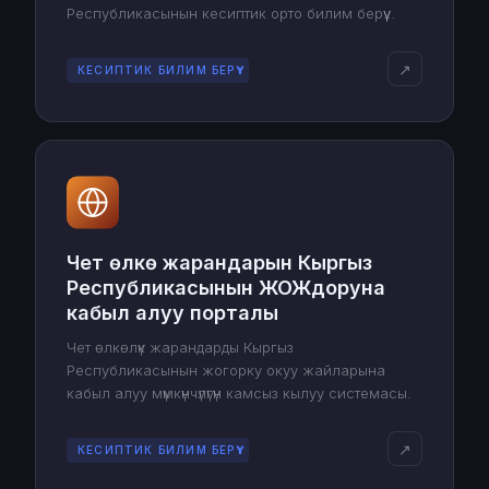
Республикасынын кесиптик орто билим берүү
уюмдарына тапшыруу үчүн сынактарга электрондук
түрдө катышуу мүмкүнчүлүгүн ачат.
↗
КЕСИПТИК БИЛИМ БЕРҮҮ
Чет өлкө жарандарын Кыргыз
Республикасынын ЖОЖдоруна
кабыл алуу порталы
Чет өлкөлүк жарандарды Кыргыз
Республикасынын жогорку окуу жайларына
кабыл алуу мүмкүнчүлүгүн камсыз кылуу системасы.
↗
КЕСИПТИК БИЛИМ БЕРҮҮ