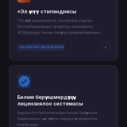
«Эл үмүтү» стипендиясы
"Эл үмүтү" маалыматтык системасы Кыргыз
Республикасынын таланттуу жаштарына
ЖОЖдордун билим берүү программаларынын
дүйнөлүк рейтингине кирген чет өлкөлүк 100
жогорку окуу жайларында магистратура жана
↗
КЕСИПТИК БИЛИМ БЕРҮҮ
докторантура деңгээлинде илим алууга өбөлгө
түзөт.
Билим берүү ишмердүүлүгүн
лицензиялоо системасы
Кыргыз Республикасында билим берүү ишин
лицензиялоо үчүн түзүлгөн бирдиктүү санариптик
платформа