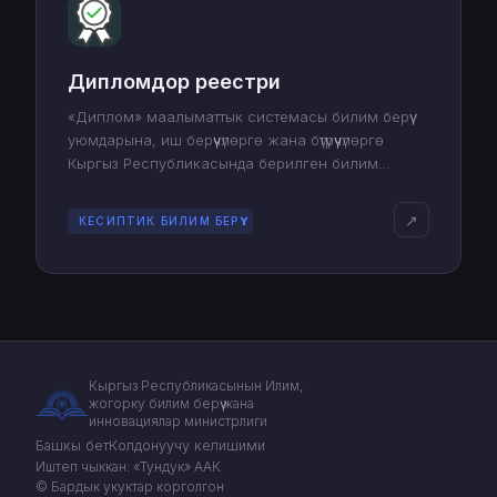
Дипломдор реестри
«Диплом» маалыматтык системасы билим берүү
уюмдарына, иш берүүчүлөргө жана бүтүрүүчүлөргө
Кыргыз Республикасында берилген билим
тууралуу дипломдордун аныктыгын текшерүүгө,
эсебин жүргүзүүгө жана сактоого мүмкүндүк берет.
↗
КЕСИПТИК БИЛИМ БЕРҮҮ
Кыргыз Республикасынын Илим,
жогорку билим берүү жана
инновациялар министрлиги
Башкы бет
Колдонуучу келишими
Иштеп чыккан: «Тундук» ААК
© Бардык укуктар корголгон