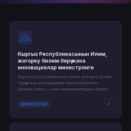
Кыргыз Республикасынын Илим,
жогорку билим берүү жана
инновациялар министрлиги
Кыргыз Республикасынын Илим, жогорку билим
берүү жана инновациялар министрлигинин
расмий сайты — ачык маалыматтардын булагы
жана мамлекеттин илимий-илим берүү коомчулугу
менен өз ара аракеттенүүсүнүн куралы.
↗
МИНИСТРЛИК