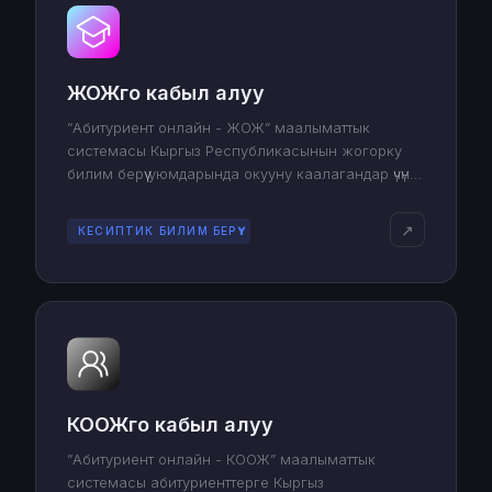
ЖОЖго кабыл алуу
”Абитуриент онлайн - ЖОЖ” маалыматтык
системасы Кыргыз Республикасынын жогорку
билим берүү уюмдарында окууну каалагандар үчүн
арналган жана документтерди тапшыруу жана
верификациялоо процессин жөнөкөйлөтөт.
↗
КЕСИПТИК БИЛИМ БЕРҮҮ
КООЖго кабыл алуу
”Абитуриент онлайн - КООЖ” маалыматтык
системасы абитуриенттерге Кыргыз