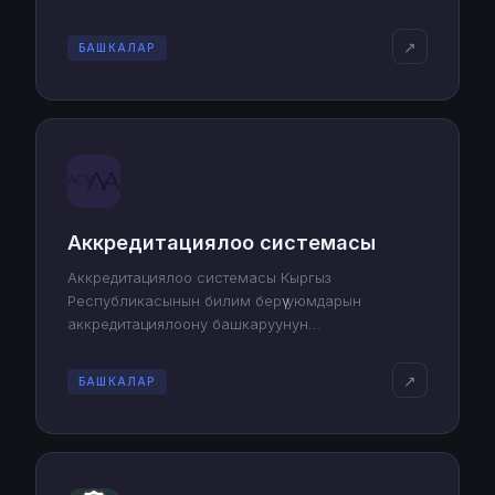
↗
БАШКАЛАР
Аккредитациялоо системасы
Аккредитациялоо системасы Кыргыз
Республикасынын билим берүү уюмдарын
аккредитациялоону башкаруунун
автоматташтырылган системасы.
↗
БАШКАЛАР