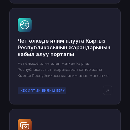
Чет өлкөдө илим алууга Кыргыз
Республикасынын жарандарынын
кабыл алуу порталы
Чет өлкөдө илим алып жаткан Кыргыз
Республикасынын жарандарын каттоо жана
Кыргыз Республикасында илим алып жаткан чет
өлкөлүк студенттердин статистикасын жүргүзүү
системасы
↗
КЕСИПТИК БИЛИМ БЕРҮҮ