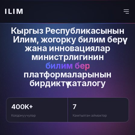
ILIM
Кыргыз Республикасынын
Илим, жогорку билим берүү
жана инновациялар
министрлигинин
билим берүү
платформаларынын
бирдиктүү каталогу
400K+
7
Колдонуучулар
Камтылган аймактар