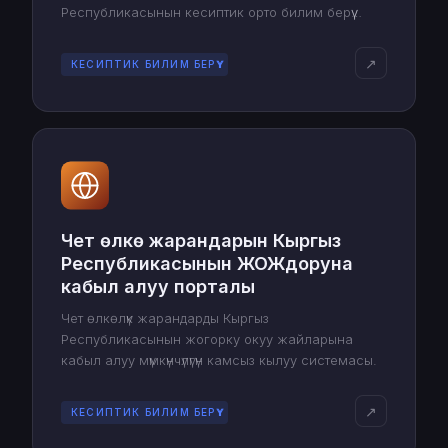
Республикасынын кесиптик орто билим берүү
уюмдарына тапшыруу үчүн сынактарга электрондук
түрдө катышуу мүмкүнчүлүгүн ачат.
↗
КЕСИПТИК БИЛИМ БЕРҮҮ
Чет өлкө жарандарын Кыргыз
Республикасынын ЖОЖдоруна
кабыл алуу порталы
Чет өлкөлүк жарандарды Кыргыз
Республикасынын жогорку окуу жайларына
кабыл алуу мүмкүнчүлүгүн камсыз кылуу системасы.
↗
КЕСИПТИК БИЛИМ БЕРҮҮ