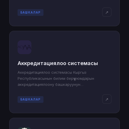
↗
БАШКАЛАР
Аккредитациялоо системасы
Аккредитациялоо системасы Кыргыз
Республикасынын билим берүү уюмдарын
аккредитациялоону башкаруунун
автоматташтырылган системасы.
↗
БАШКАЛАР