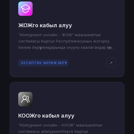
ЖОЖго кабыл алуу
”Абитуриент онлайн - ЖОЖ” маалыматтык
системасы Кыргыз Республикасынын жогорку
билим берүү уюмдарында окууну каалагандар үчүн
арналган жана документтерди тапшыруу жана
верификациялоо процессин жөнөкөйлөтөт.
↗
КЕСИПТИК БИЛИМ БЕРҮҮ
КООЖго кабыл алуу
”Абитуриент онлайн - КООЖ” маалыматтык
системасы абитуриенттерге Кыргыз