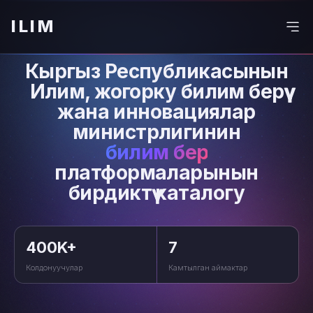
ILIM
Кыргыз Республикасынын
Илим, жогорку билим берүү
жана инновациялар
министрлигинин
билим берүү
платформаларынын
бирдиктүү каталогу
400K+
7
Колдонуучулар
Камтылган аймактар