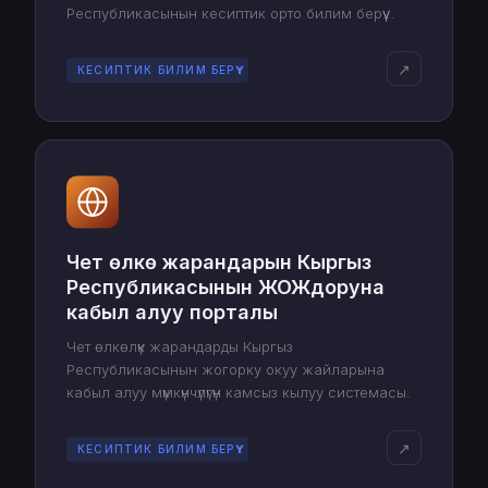
Республикасынын кесиптик орто билим берүү
уюмдарына тапшыруу үчүн сынактарга электрондук
түрдө катышуу мүмкүнчүлүгүн ачат.
↗
КЕСИПТИК БИЛИМ БЕРҮҮ
Чет өлкө жарандарын Кыргыз
Республикасынын ЖОЖдоруна
кабыл алуу порталы
Чет өлкөлүк жарандарды Кыргыз
Республикасынын жогорку окуу жайларына
кабыл алуу мүмкүнчүлүгүн камсыз кылуу системасы.
↗
КЕСИПТИК БИЛИМ БЕРҮҮ