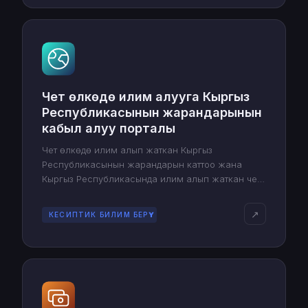
Чет өлкөдө илим алууга Кыргыз
Республикасынын жарандарынын
кабыл алуу порталы
Чет өлкөдө илим алып жаткан Кыргыз
Республикасынын жарандарын каттоо жана
Кыргыз Республикасында илим алып жаткан чет
өлкөлүк студенттердин статистикасын жүргүзүү
системасы
↗
КЕСИПТИК БИЛИМ БЕРҮҮ