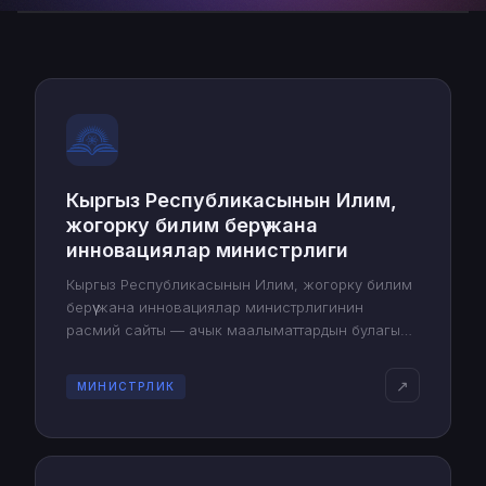
Кыргыз Республикасынын Илим,
жогорку билим берүү жана
инновациялар министрлиги
Кыргыз Республикасынын Илим, жогорку билим
берүү жана инновациялар министрлигинин
расмий сайты — ачык маалыматтардын булагы
жана мамлекеттин илимий-илим берүү коомчулугу
менен өз ара аракеттенүүсүнүн куралы.
↗
МИНИСТРЛИК