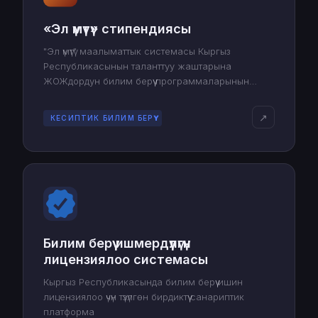
«Эл үмүтү» стипендиясы
"Эл үмүтү" маалыматтык системасы Кыргыз
Республикасынын таланттуу жаштарына
ЖОЖдордун билим берүү программаларынын
дүйнөлүк рейтингине кирген чет өлкөлүк 100
жогорку окуу жайларында магистратура жана
↗
КЕСИПТИК БИЛИМ БЕРҮҮ
докторантура деңгээлинде илим алууга өбөлгө
түзөт.
Билим берүү ишмердүүлүгүн
лицензиялоо системасы
Кыргыз Республикасында билим берүү ишин
лицензиялоо үчүн түзүлгөн бирдиктүү санариптик
платформа