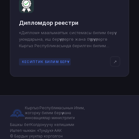
Дипломдор реестри
«Диплом» маалыматтык системасы билим берүү
уюмдарына, иш берүүчүлөргө жана бүтүрүүчүлөргө
Кыргыз Республикасында берилген билим
тууралуу дипломдордун аныктыгын текшерүүгө,
эсебин жүргүзүүгө жана сактоого мүмкүндүк берет.
↗
КЕСИПТИК БИЛИМ БЕРҮҮ
Кыргыз Республикасынын Илим,
жогорку билим берүү жана
инновациялар министрлиги
Башкы бет
Колдонуучу келишими
Иштеп чыккан: «Тундук» ААК
© Бардык укуктар корголгон